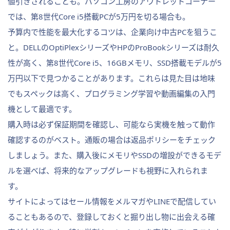
値引きされることも。パソコン工房のアウトレットコーナー
では、第8世代Core i5搭載PCが5万円を切る場合も。
予算内で性能を最大化するコツは、企業向け中古PCを狙うこ
と。DELLのOptiPlexシリーズやHPのProBookシリーズは耐久
性が高く、第8世代Core i5、16GBメモリ、SSD搭載モデルが5
万円以下で見つかることがあります。これらは見た目は地味
でもスペックは高く、プログラミング学習や動画編集の入門
機として最適です。
購入時は必ず保証期間を確認し、可能なら実機を触って動作
確認するのがベスト。通販の場合は返品ポリシーをチェック
しましょう。また、購入後にメモリやSSDの増設ができるモデ
ルを選べば、将来的なアップグレードも視野に入れられま
す。
サイトによってはセール情報をメルマガやLINEで配信してい
ることもあるので、登録しておくと掘り出し物に出会える確