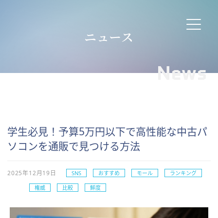
ニュース
News
学生必見！予算5万円以下で高性能な中古パ
ソコンを通販で見つける方法
2025年12月19日
SNS
おすすめ
モール
ランキング
権威
比較
鮮度