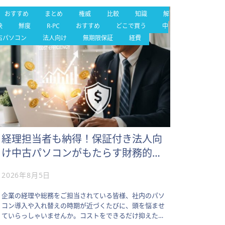
おすすめ
まとめ
権威
比較
知識
解
決
鮮度
R-PC
おすすめ
どこで買う
中
古パソコン
法人向け
無期限保証
経費
経理担当者も納得！保証付き法人向
け中古パソコンがもたらす財務的メ
リット
2026年8月5日
企業の経理や総務をご担当されている皆様、社内のパソ
コン導入や入れ替えの時期が近づくたびに、頭を悩ませ
ていらっしゃいませんか。コストをできるだけ抑えたい