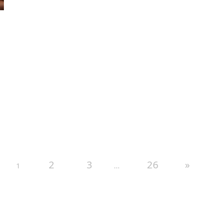
2
3
26
»
1
…