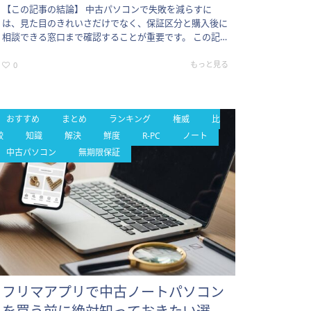
【この記事の結論】 中古パソコンで失敗を減らすに
は、見た目のきれいさだけでなく、保証区分と購入後に
相談できる窓口まで確認することが重要です。 この記
事は、外観と保証の両方を重視して中古PCを選びたい
方に向けて、関連するポ…
もっと見る
0
おすすめ
まとめ
ランキング
権威
比
較
知識
解決
鮮度
R-PC
ノート
中古パソコン
無期限保証
フリマアプリで中古ノートパソコン