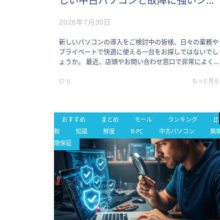
しい中古パソコンと故障に強いショ
ップ選び
2026年7月30日
新しいパソコンの導入をご検討中の皆様、日々の業務や
プライベートで快適に使える一台をお探しではないでし
ょうか。 最近、店頭やお問い合わせ窓口で非常によく
ご相談いただくのが、「最新モデルのパソコンは価格が
高すぎて、なかなか手…
もっと見る
0
おすすめ
まとめ
モール
ランキング
比
較
知識
鮮度
R-PC
中古パソコン
無
限保証