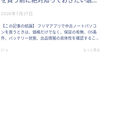
を買う前に絶対知っておきたい選び
方
2026年7月27日
【この記事の結論】 フリマアプリで中古ノートパソコ
ンを買うときは、価格だけでなく、保証の有無、OS条
件、バッテリー状態、出品情報の具体性を確認すること
が重要です。 この記事は、フリマで中古ノートパソコ
ンを探している方に向…
もっと見る
0