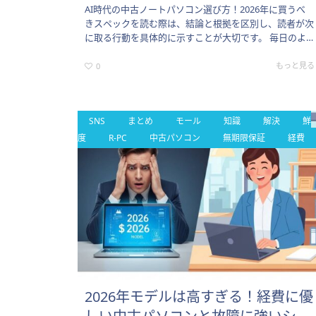
AI時代の中古ノートパソコン選び方！2026年に買うべ
きスペックを読む際は、結論と根拠を区別し、読者が次
に取る行動を具体的に示すことが大切です。 毎日のよ
うにお使いのパソコンについて、「最近、動作が少し遅
くなってきた気が…
もっと見る
0
SNS
まとめ
モール
知識
解決
鮮
度
R-PC
中古パソコン
無期限保証
経費
2026年モデルは高すぎる！経費に優