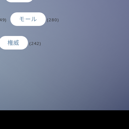
モール
49)
(280)
権威
(242)