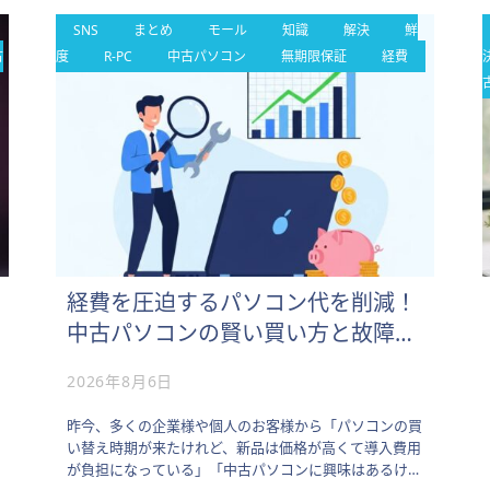
SNS
まとめ
モール
知識
解決
鮮
古
度
R-PC
中古パソコン
無期限保証
経費
経費を圧迫するパソコン代を削減！
中古パソコンの賢い買い方と故障対
策
2026年8月6日
昨今、多くの企業様や個人のお客様から「パソコンの買
い替え時期が来たけれど、新品は価格が高くて導入費用
が負担になっている」「中古パソコンに興味はあるけれ