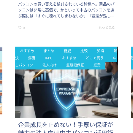
パソコンの買い替えを検討されている皆様へ。新品のパ
ソコンは非常に高価で、かといって中古のパソコンを選
ぶ際には「すぐに壊れてしまわないか」「設定が難しく
て使いこなせないのではないか」といった不安を感じる
方が多くいらっしゃい…
もっと見る
0
おすすめ
まとめ
権威
比較
知識
解
決
鮮度
R-PC
おすすめ
どこで買う
中
古パソコン
法人向け
無期限保証
経費
企業成長を止めない！手厚い保証が