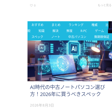
事は、外観と保証の両方を重視して中古PCを選びたい
方に向けて、関連するポ…
もっと見る
0
おすすめ
まとめ
ランキング
権威
比
較
知識
解決
鮮度
R-PC
ゲーム
スペック
ノート
中古パソコン
無期限保証
AI時代の中古ノートパソコン選び
方！2026年に買うべきスペック
2026年8月3日