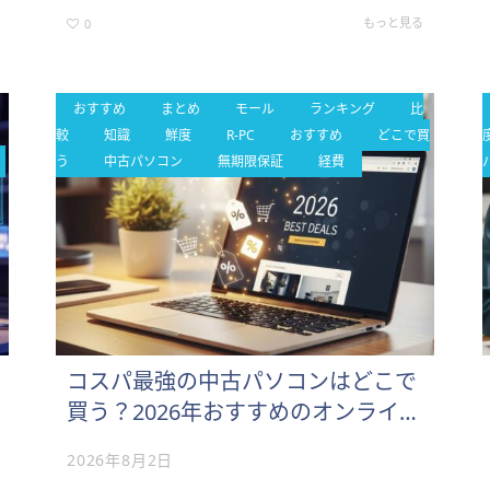
ど、すぐに故障してしまわないか心配」といったご相談
を頻繁にお受けします…
もっと見る
0
おすすめ
まとめ
モール
ランキング
比
較
知識
鮮度
R-PC
おすすめ
どこで買
う
中古パソコン
無期限保証
経費
コスパ最強の中古パソコンはどこで
買う？2026年おすすめのオンライン
ストア
2026年8月2日