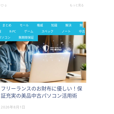
という会社からのご要望と、業務がスムーズに進むスペ
ックの高いパソコンが…
もっと見る
0
まとめ
モール
権威
知識
解決
鮮
度
R-PC
ゲーム
スペック
ノート
中古
パソコン
無期限保証
フリーランスのお財布に優しい！保
証充実の美品中古パソコン活用術
2026年8月1日