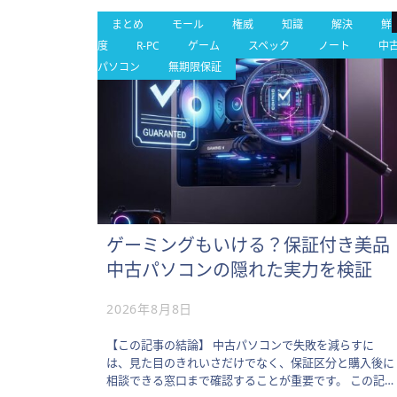
まとめ
モール
権威
知識
解決
鮮
度
R-PC
ゲーム
スペック
ノート
中
パソコン
無期限保証
ゲーミングもいける？保証付き美品
中古パソコンの隠れた実力を検証
2026年8月8日
【この記事の結論】 中古パソコンで失敗を減らすに
は、見た目のきれいさだけでなく、保証区分と購入後に
相談できる窓口まで確認することが重要です。 この記