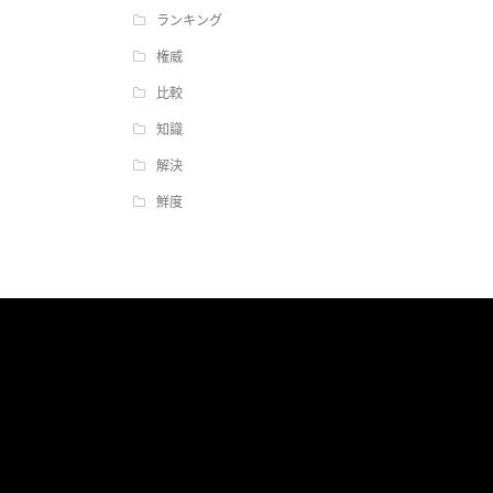
ランキング
権威
比較
知識
解決
鮮度