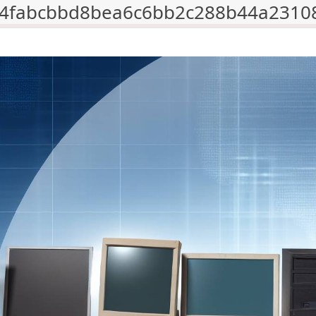
_4fabcbbd8bea6c6bb2c288b44a2310