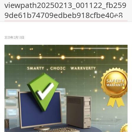
viewpath20250213_001122_fb259
9de61b74709edbeb918cfbe40e8
2025年2月13日