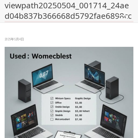
viewpath20250504_001714_24ae
d04b837b366668d5792fae6898cc
2025年5月4日