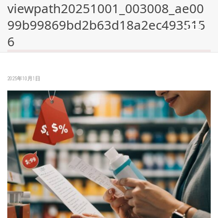
viewpath20251001_003008_ae00
99b99869bd2b63d18a2ec493515
6
2025年10月1日