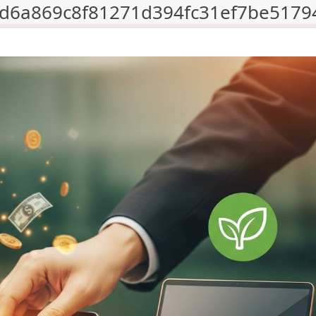
d6a869c8f81271d394fc31ef7be5179