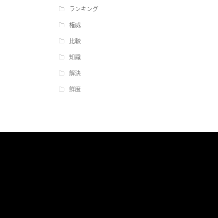
ランキング
権威
比較
知識
解決
鮮度