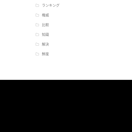
ランキング
権威
比較
知識
解決
鮮度