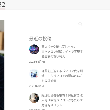
32
最近の投稿
高スペック機も夢じゃない！中
古パソコン通販サイトで実現す
る最高の買い替え
2026年8月7日
経費を圧迫するパソコン代を削
減！中古パソコンの賢い買い方
と故障対策
2026年8月6日
経理担当者も納得！保証付き法
人向け中古パソコンがもたらす
財務的メリット