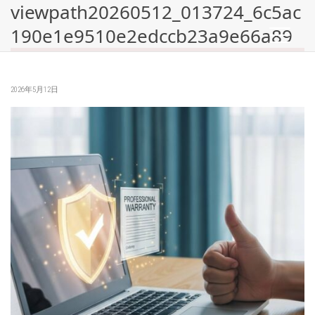
viewpath20260512_013724_6c5ac
190e1e9510e2edccb23a9e66a89
2026年5月12日