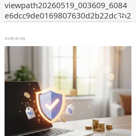
viewpath20260519_003609_6084
e6dcc9de0169807630d2b22dc3b2
2026年5月19日