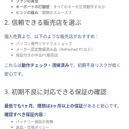
ファンの異音
キーボードの打鍵感
：すべてのキーが正常動作するか
ヒンジの緩み
：開閉のスムーズさ
2. 信頼できる販売店を選ぶ
個人売買より、以下のような販売店がおすすめ：
パソコン専門リサイクルショップ
メーカー認定整備済み品（Refreshed PCなど）
保証付きの中古PC販売店
これらは
動作チェック・清掃済み
で、初期不良リスクが低く
安心です。
3. 初期不良に対応できる保証の確認
最低でも1ヶ月、理想は3ヶ月以上の保証
があると安心です。
確認すべき保証内容：
バッテリー保証の有無
返品・交換ポリシー