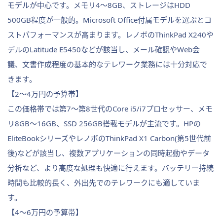
モデルが中心です。メモリ4〜8GB、ストレージはHDD
500GB程度が一般的。Microsoft Office付属モデルを選ぶとコ
ストパフォーマンスが高まります。レノボのThinkPad X240や
デルのLatitude E5450などが該当し、メール確認やWeb会
議、文書作成程度の基本的なテレワーク業務には十分対応で
きます。
【2〜4万円の予算帯】
この価格帯では第7〜第8世代のCore i5/i7プロセッサー、メモ
リ8GB〜16GB、SSD 256GB搭載モデルが主流です。HPの
EliteBookシリーズやレノボのThinkPad X1 Carbon(第5世代前
後)などが該当し、複数アプリケーションの同時起動やデータ
分析など、より高度な処理も快適に行えます。バッテリー持続
時間も比較的長く、外出先でのテレワークにも適していま
す。
【4〜6万円の予算帯】