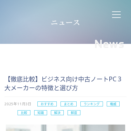
ニュース
News
【徹底比較】ビジネス向け中古ノートPC 3
大メーカーの特徴と選び方
2025年11月3日
おすすめ
まとめ
ランキング
権威
比較
知識
解決
鮮度