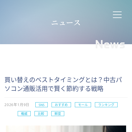
ニュース
News
買い替えのベストタイミングとは？中古パ
ソコン通販活用で賢く節約する戦略
2026年1月9日
SNS
おすすめ
モール
ランキング
権威
比較
鮮度