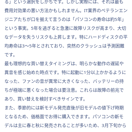
る」という選択をしがちです。しかし実際には、それは最も
費用対効果の悪い方法かもしれません。IT業界のベテランエン
ジニアたちが口を揃えて言うのは「パソコンの寿命は約5年」
という事実。5年を過ぎると急激に故障リスクが高まり、大切
なデータを失うリスクも上昇します。特にハードディスクの平
均寿命は3〜5年とされており、突然のクラッシュは予測困難
です。
最も理想的な買い替えタイミングは、明らかな動作の遅延や
異音を感じ始めた時点です。特に起動に1分以上かかるように
なった、ファンの音が異常に大きくなった、バッテリーの持
ちが極端に悪くなった場合は要注意。これらは故障の前兆で
あり、買い替えを検討すべきサインです。
また、季節的には新モデル発売直後が旧モデルの値下げ時期
となるため、価格面でお得に購入できます。パソコンの新モ
デルは主に春と秋に発売されることが多いため、3月下旬から