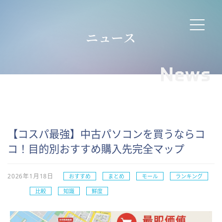
ニュース
News
【コスパ最強】中古パソコンを買うならコ
コ！目的別おすすめ購入先完全マップ
2026年1月18日
おすすめ
まとめ
モール
ランキング
比較
知識
鮮度