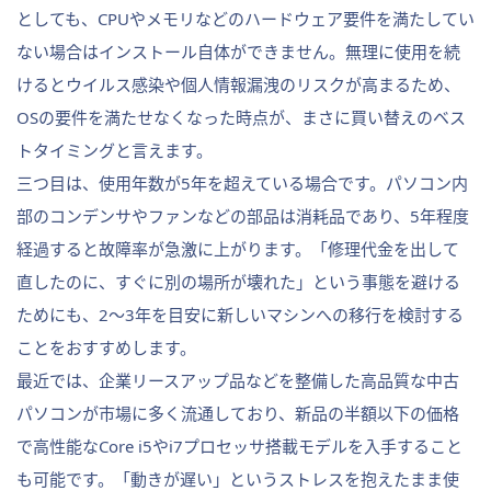
としても、CPUやメモリなどのハードウェア要件を満たしてい
ない場合はインストール自体ができません。無理に使用を続
けるとウイルス感染や個人情報漏洩のリスクが高まるため、
OSの要件を満たせなくなった時点が、まさに買い替えのベス
トタイミングと言えます。
三つ目は、使用年数が5年を超えている場合です。パソコン内
部のコンデンサやファンなどの部品は消耗品であり、5年程度
経過すると故障率が急激に上がります。「修理代金を出して
直したのに、すぐに別の場所が壊れた」という事態を避ける
ためにも、2～3年を目安に新しいマシンへの移行を検討する
ことをおすすめします。
最近では、企業リースアップ品などを整備した高品質な中古
パソコンが市場に多く流通しており、新品の半額以下の価格
で高性能なCore i5やi7プロセッサ搭載モデルを入手すること
も可能です。「動きが遅い」というストレスを抱えたまま使