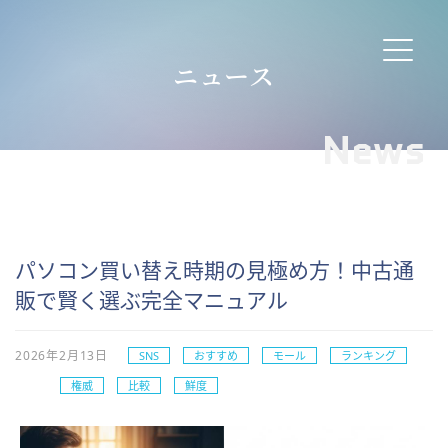
ニュース
News
パソコン買い替え時期の見極め方！中古通
販で賢く選ぶ完全マニュアル
2026年2月13日
SNS
おすすめ
モール
ランキング
権威
比較
鮮度