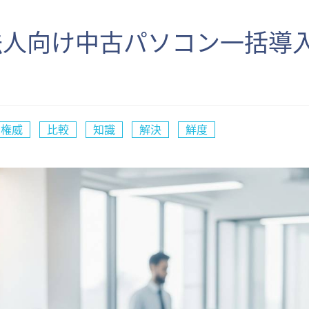
法人向け中古パソコン一括導
権威
比較
知識
解決
鮮度