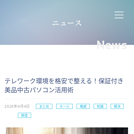
ニュース
News
テレワーク環境を格安で整える！保証付き
美品中古パソコン活用術
2026年4月4日
まとめ
モール
権威
知識
解決
鮮度