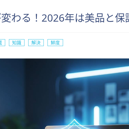
変わる！2026年は美品と
威
知識
解決
鮮度