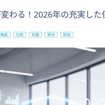
変わる！2026年の充実した
権威
比較
知識
解決
鮮度