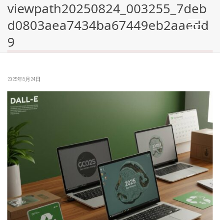
viewpath20250824_003255_7deb
d0803aea7434ba67449eb2aaedd
9
2025年8月24日