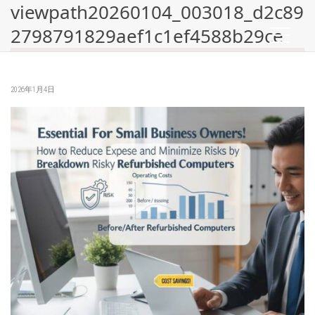
viewpath20260104_003018_d2c89
2798791829aef1c1ef4588b29ce
2026年1月4日