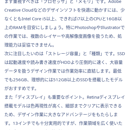
まず重視すべきは「プロセッサ」と「メモリ」です。Adobe
Creative Cloudなどのデザインソフトを快適に動かすには、少
なくともIntel Core i5以上、できればi7以上のCPUと16GB以
上のRAMを目安にしましょう。特にPhotoshopやIllustratorで
の作業では、複数のレイヤーや高解像度画像を扱うため、処
理能力は妥協できません。
次に注目したいのは「ストレージ容量」と「種類」です。SSD
は起動速度や読み書き速度がHDDより圧倒的に速く、大容量
データを扱うデザイン作業では作業効率に直結します。最低
でも256GB、理想的には512GB以上のSSDを搭載したモデル
がおすすめです。
また「ディスプレイ」も重要なポイント。Retinaディスプレイ
搭載モデルは色再現性が高く、細部までクリアに表示できる
ため、デザイン作業に大きなアドバンテージをもたらしま
す。13インチでも十分実用的ですが、作業領域を広く使いた