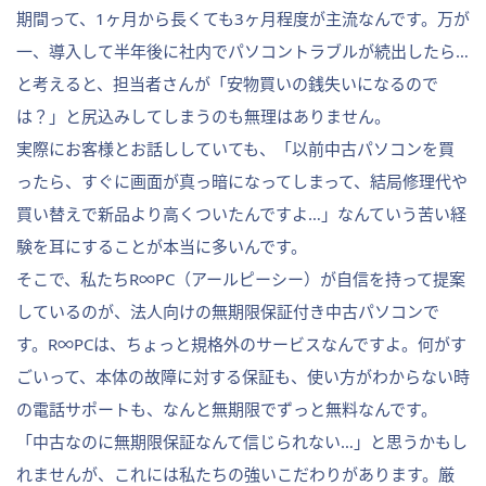
期間って、1ヶ月から長くても3ヶ月程度が主流なんです。万が
一、導入して半年後に社内でパソコントラブルが続出したら…
と考えると、担当者さんが「安物買いの銭失いになるので
は？」と尻込みしてしまうのも無理はありません。
実際にお客様とお話ししていても、「以前中古パソコンを買
ったら、すぐに画面が真っ暗になってしまって、結局修理代や
買い替えで新品より高くついたんですよ…」なんていう苦い経
験を耳にすることが本当に多いんです。
そこで、私たちR∞PC（アールピーシー）が自信を持って提案
しているのが、法人向けの無期限保証付き中古パソコンで
す。R∞PCは、ちょっと規格外のサービスなんですよ。何がす
ごいって、本体の故障に対する保証も、使い方がわからない時
の電話サポートも、なんと無期限でずっと無料なんです。
「中古なのに無期限保証なんて信じられない…」と思うかもし
れませんが、これには私たちの強いこだわりがあります。厳