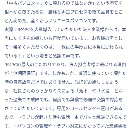
「中古パソコンはすぐに壊れるのではないか」という不安を
根本から覆すために、厳格な再生プロセスを経て品質をとこ
とん高めた、全く新しいリユースパソコンです。
実際にR∞PCを大量導入していただいた法人企業様からは、本
当にたくさんの嬉しいお声が届いています。お客様の声とし
て一番多くいただくのは、「保証の手厚さに本当に助けられ
ている！」という驚きと感謝の声です。
R∞PCの最大のこだわりであり、法人担当者様に選ばれる理由
が「無期限保証」です。しかもこれ、普通に使っていて壊れた
時の自然故障だけではありません。先ほどお話ししたよう
な、社員さんのうっかりミスによる「落下」や「水没」とい
った過失での故障でも、何度でも無償で修理や交換の対応を
させていただいています。専用のコールセンター窓口がある
ので、トラブルが起きた時も電話一本でパッと解決できるんで
す。「パソコンの管理やトラブル対応にかかっていた業務負担