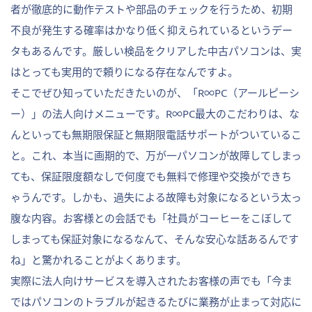
者が徹底的に動作テストや部品のチェックを行うため、初期
不良が発生する確率はかなり低く抑えられているというデー
タもあるんです。厳しい検品をクリアした中古パソコンは、実
はとっても実用的で頼りになる存在なんですよ。
そこでぜひ知っていただきたいのが、「R∞PC（アールピーシ
ー）」の法人向けメニューです。R∞PC最大のこだわりは、な
んといっても無期限保証と無期限電話サポートがついているこ
と。これ、本当に画期的で、万が一パソコンが故障してしまっ
ても、保証限度額なしで何度でも無料で修理や交換ができち
ゃうんです。しかも、過失による故障も対象になるという太っ
腹な内容。お客様との会話でも「社員がコーヒーをこぼして
しまっても保証対象になるなんて、そんな安心な話あるんです
ね」と驚かれることがよくあります。
実際に法人向けサービスを導入されたお客様の声でも「今ま
ではパソコンのトラブルが起きるたびに業務が止まって対応に