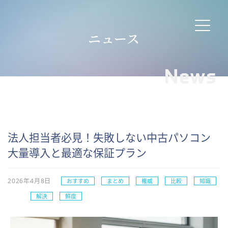
ニュース
News
法人担当者必見！失敗しない中古パソコン
大量導入と最適な保証プラン
2026年4月8日
おすすめ
まとめ
権威
比較
知識
解決
鮮度