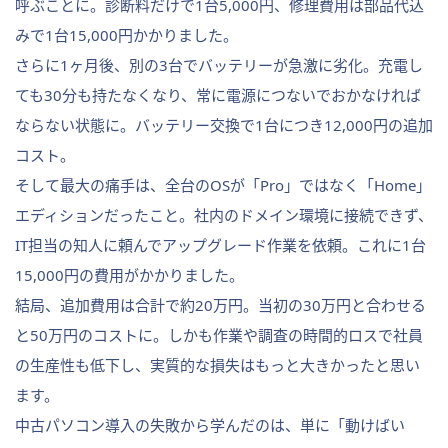
呼ぶことに。診断料だけで1台5,000円、修理費用は部品代込
みで1台15,000円かかりました。
さらに1ヶ月後、別の3台でバッテリーが急激に劣化。充電し
ても30分も持たなくなり、常に電源につないでおかなければ
ならない状態に。バッテリー交換で1台につき12,000円の追加
コスト。
そして最大の痛手は、全台のOSが「Pro」ではなく「Home」
エディションだったこと。社内のドメイン環境に接続できず、
IT担当の知人に頼んでアップグレード作業を依頼。これに1台
15,000円の費用がかかりました。
結局、追加費用は合計で約20万円。当初の30万円と合わせる
と50万円のコストに。しかも作業や調査の時間的ロスで社員
の生産性も低下し、実質的な損失はもっと大きかったと思い
ます。
中古パソコン導入の失敗から学んだのは、単に「動けばい