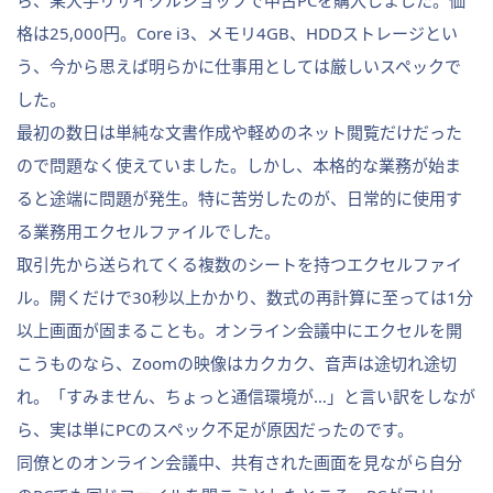
ら、某大手リサイクルショップで中古PCを購入しました。価
格は25,000円。Core i3、メモリ4GB、HDDストレージとい
う、今から思えば明らかに仕事用としては厳しいスペックで
した。
最初の数日は単純な文書作成や軽めのネット閲覧だけだった
ので問題なく使えていました。しかし、本格的な業務が始ま
ると途端に問題が発生。特に苦労したのが、日常的に使用す
る業務用エクセルファイルでした。
取引先から送られてくる複数のシートを持つエクセルファイ
ル。開くだけで30秒以上かかり、数式の再計算に至っては1分
以上画面が固まることも。オンライン会議中にエクセルを開
こうものなら、Zoomの映像はカクカク、音声は途切れ途切
れ。「すみません、ちょっと通信環境が…」と言い訳をしなが
ら、実は単にPCのスペック不足が原因だったのです。
同僚とのオンライン会議中、共有された画面を見ながら自分