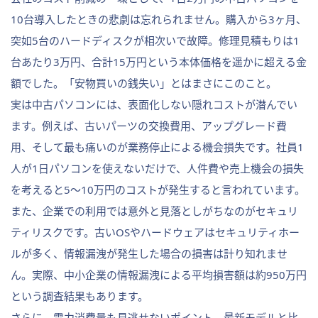
10台導入したときの悲劇は忘れられません。購入から3ヶ月、
突如5台のハードディスクが相次いで故障。修理見積もりは1
台あたり3万円、合計15万円という本体価格を遥かに超える金
額でした。「安物買いの銭失い」とはまさにこのこと。
実は中古パソコンには、表面化しない隠れコストが潜んでい
ます。例えば、古いパーツの交換費用、アップグレード費
用、そして最も痛いのが業務停止による機会損失です。社員1
人が1日パソコンを使えないだけで、人件費や売上機会の損失
を考えると5〜10万円のコストが発生すると言われています。
また、企業での利用では意外と見落としがちなのがセキュリ
ティリスクです。古いOSやハードウェアはセキュリティホー
ルが多く、情報漏洩が発生した場合の損害は計り知れませ
ん。実際、中小企業の情報漏洩による平均損害額は約950万円
という調査結果もあります。
さらに、電力消費量も見逃せないポイント。最新モデルと比