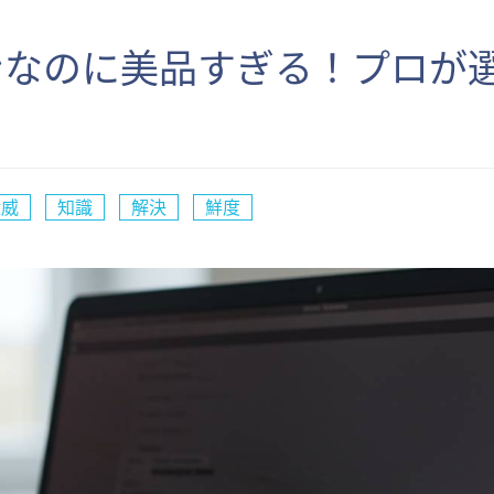
なのに美品すぎる！プロが選
権威
知識
解決
鮮度