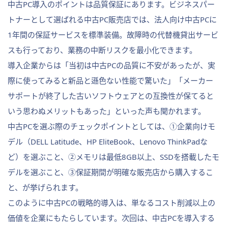
中古PC導入のポイントは品質保証にあります。ビジネスパー
トナーとして選ばれる中古PC販売店では、法人向け中古PCに
1年間の保証サービスを標準装備。故障時の代替機貸出サービ
スも行っており、業務の中断リスクを最小化できます。
導入企業からは「当初は中古PCの品質に不安があったが、実
際に使ってみると新品と遜色ない性能で驚いた」「メーカー
サポートが終了した古いソフトウェアとの互換性が保てると
いう思わぬメリットもあった」といった声も聞かれます。
中古PCを選ぶ際のチェックポイントとしては、①企業向けモ
デル（DELL Latitude、HP EliteBook、Lenovo ThinkPadな
ど）を選ぶこと、②メモリは最低8GB以上、SSDを搭載したモ
デルを選ぶこと、③保証期間が明確な販売店から購入するこ
と、が挙げられます。
このように中古PCの戦略的導入は、単なるコスト削減以上の
価値を企業にもたらしています。次回は、中古PCを導入する