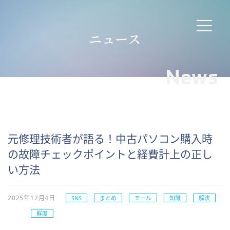
ニュース
News
元修理技術者が語る！中古パソコン購入時
の故障チェックポイントと経費計上の正し
い方法
2025年12月4日
SNS
まとめ
モール
知識
解決
鮮度