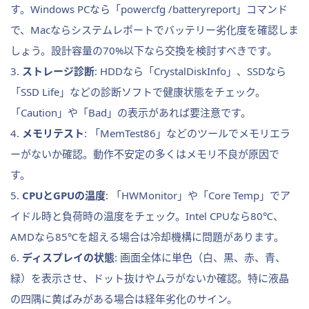
す。Windows PCなら「powercfg /batteryreport」コマンド
で、Macならシステムレポートでバッテリー劣化度を確認しま
しょう。設計容量の70%以下なら交換を検討すべきです。
3.
ストレージ診断
: HDDなら「CrystalDiskInfo」、SSDなら
「SSD Life」などの診断ソフトで健康状態をチェック。
「Caution」や「Bad」の表示があれば要注意です。
4.
メモリテスト
: 「MemTest86」などのツールでメモリエラ
ーがないか確認。動作不安定の多くはメモリ不良が原因で
す。
5.
CPUとGPUの温度
: 「HWMonitor」や「Core Temp」でア
イドル時と負荷時の温度をチェック。Intel CPUなら80℃、
AMDなら85℃を超える場合は冷却機構に問題があります。
6.
ディスプレイの状態
: 画面全体に単色（白、黒、赤、青、
緑）を表示させ、ドット抜けやムラがないか確認。特に液晶
の四隅に黄ばみがある場合は経年劣化のサイン。