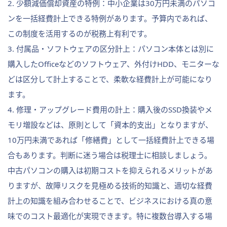
2. 少額減価償却資産の特例：中小企業は30万円未満のパソコ
ンを一括経費計上できる特例があります。予算内であれば、
この制度を活用するのが税務上有利です。
3. 付属品・ソフトウェアの区分計上：パソコン本体とは別に
購入したOfficeなどのソフトウェア、外付けHDD、モニターな
どは区分して計上することで、柔軟な経費計上が可能になり
ます。
4. 修理・アップグレード費用の計上：購入後のSSD換装やメ
モリ増設などは、原則として「資本的支出」となりますが、
10万円未満であれば「修繕費」として一括経費計上できる場
合もあります。判断に迷う場合は税理士に相談しましょう。
中古パソコンの購入は初期コストを抑えられるメリットがあ
りますが、故障リスクを見極める技術的知識と、適切な経費
計上の知識を組み合わせることで、ビジネスにおける真の意
味でのコスト最適化が実現できます。特に複数台導入する場