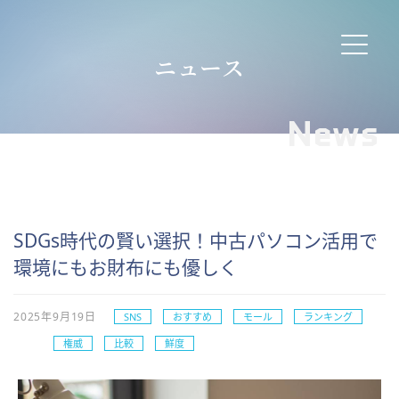
ニュース
News
SDGs時代の賢い選択！中古パソコン活用で
環境にもお財布にも優しく
2025年9月19日
SNS
おすすめ
モール
ランキング
権威
比較
鮮度